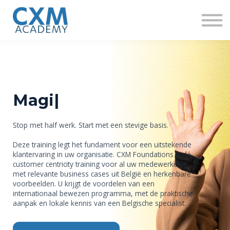
Research
Insights
Contact us
Sign in
Sign up
Magie
|
Stop met half werk. Start met een stevige basis.
Deze training legt het fundament voor een uitstekende
klantervaring in uw organisatie. CXM Foundations is dé
customer centricity training voor al uw medewerkers,
met relevante business cases uit België en herkenbare
voorbeelden. U krijgt de voordelen van een
internationaal bewezen programma, met de praktische
aanpak en lokale kennis van een Belgische specialist.